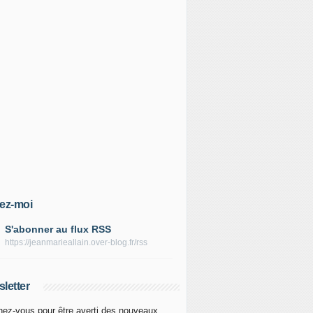
ez-moi
S'abonner au flux RSS
https://jeanmarieallain.over-blog.fr/rss
letter
ez-vous pour être averti des nouveaux