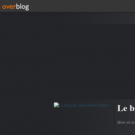
Le b
libre et 