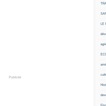
TR
SA
LE
dév
agri
EC
amé
cult
Publicité
Hist
deve
Fisc