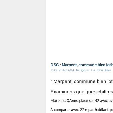
DSC : Marpent, commune bien loti
19 Décembre 2014
, Rédigé par Jean-Marie Allain
" Marpent, commune bien lotie
Examinons quelques chiffres
Marpent, 37ème place sur 42 avec ave
A comparer avec 27 € par habitant po