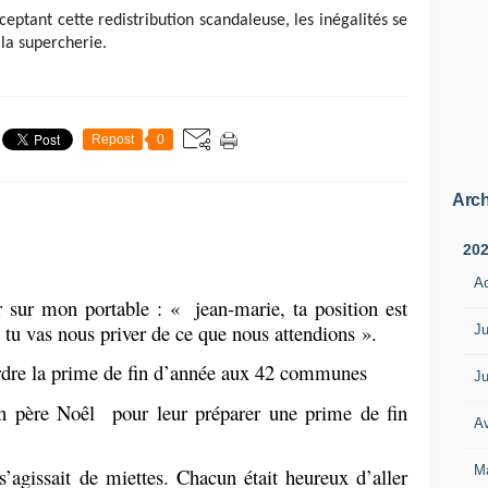
eptant cette redistribution scandaleuse, les inégalités se
 la supercherie.
Repost
0
Arch
20
A
ir sur mon port
abl
e : « jean-marie, ta position est
 tu vas nous priver de ce que nous attendions ».
Ju
erdre la prime de fin d’année aux 42 communes
Ju
 en père Noêl pour leur préparer une prime de fin
Av
M
’agissait de miettes. Chacun était heureux d’aller