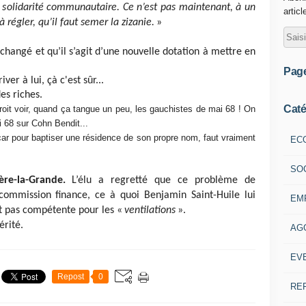
 solidarité communautaire. Ce n’est pas maintenant, à un
articl
 régler, qu’il faut semer la zizanie.
»
changé et qu’il s’agit d’une nouvelle dotation à mettre en
Pag
ver à lui, çà c'est sûr...
des riches.
Caté
 croit voir, quand ça tangue un peu, les gauchistes de mai 68 ! On
 68 sur Cohn Bendit...
ar pour baptiser une résidence de son propre nom, faut vraiment
EC
SO
ère-la-Grande.
L’élu a regretté que ce problème de
 commission finance, ce à quoi Benjamin Saint-Huile lui
EM
t pas compétente pour les «
ventilations
».
érité.
AG
EV
Repost
0
RE