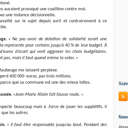
ntané.
n jeu auraient provoqué une coalition contre moi.
pas une instance décisionnelle.
availlé sur le sujet depuis avril et contrairement à ce
rôle.
ge.
«
Ne pas avoir de dotation de solidarité serait une
ela représente pour certains jusqu’à 40 % de leur budget. À
d’euros d’écart qui vont aggraver les choix budgétaires.
nt pas, mais il faut quand même la voter.
»
 Maubeuge me laissent perplexe.
 perd 600 000
euros, pas trois millions.
 parce que sa commune est une des mieux loties.
Suiv
ussée.
«
Jean-Marie Allain fait fausse route.
»
pecte beaucoup mais à ,force de jouer les supplétifs, il
 que les autres.
News
is.
«
Il faut être responsable jusqu’au bout. Pendant des
Abonn