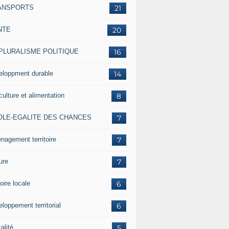
ANSPORTS
21
NTE
20
 PLURALISME POLITIQUE
16
eloppment durable
14
culture et alimentation
8
OLE-EGALITE DES CHANCES
7
nagement territoire
7
ure
7
oire locale
6
loppement territorial
6
alité
5