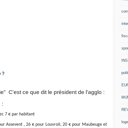
com
inte
fisc
spo
IN
poli
e ?
EU
" C'est ce que dit le président de l'agglo :
MUN
 :
RE
c 7 € par habitant
log
ur Assevent , 26 € pour Louvroil, 20 € pour Maubeuge et