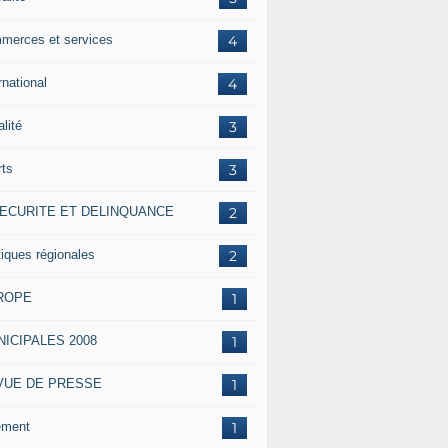
merces et services
4
rnational
4
alité
3
rts
3
SECURITE ET DELINQUANCE
2
tiques régionales
2
ROPE
1
ICIPALES 2008
1
VUE DE PRESSE
1
ement
1