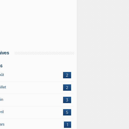
ives
26
oût
2
illet
2
in
3
ril
5
ars
1