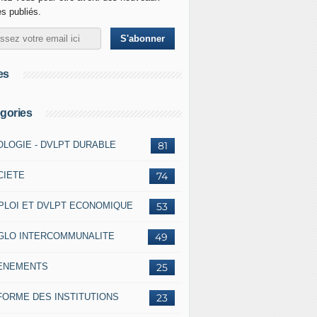
es publiés.
es
gories
OLOGIE - DVLPT DURABLE
81
CIETE
74
PLOI ET DVLPT ECONOMIQUE
53
GLO INTERCOMMUNALITE
49
ENEMENTS
25
FORME DES INSTITUTIONS
23