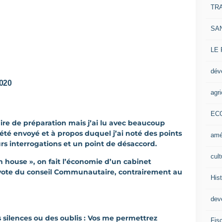
TR
SA
LE
dév
020
agri
EC
aire de préparation mais j’ai lu avec beaucoup
été envoyé et à propos duquel j’ai noté des points
amé
urs interrogations et un point de désaccord.
cult
 house », on fait l’économie d’un cabinet
vote du conseil Communautaire, contrairement au
Hist
deve
s silences ou des oublis : Vos me permettrez
Fisc