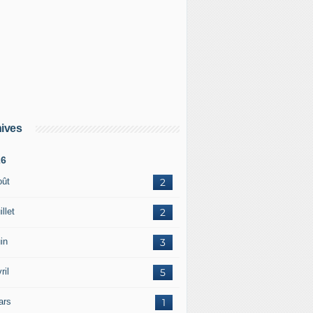
ives
26
oût
2
illet
2
in
3
ril
5
ars
1