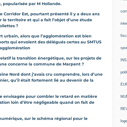
e, popularisée par M Hollande.
com
 de Corridor Est, pourtant présenté il y a deux ans
e territoire et qui a fait l’objet d’une étude
inte
liettes ?
fisc
ort urbain, alors que l’agglomération est bien
sports qui envoient des délégués certes au SMTUS
l’agglomération
spo
relatif la transition énergétique, sur les projets de
IN
l’une concerne la commune de Marpent ?
poli
 Seine Nord dont j’avais cru comprendre, lors d’une
ier, qu’il était fortement lié au devenir de la
EU
ique envisagée pour combler le retard en matière
MUN
tion loin d’être négligeable quand on fait de
RE
t numérique, sur le schéma régional pour le
log