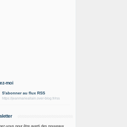
ez-moi
S'abonner au flux RSS
https://jeanmarieallain.over-blog.fr/rss
letter
ez-vous pour être averti des nouveaux