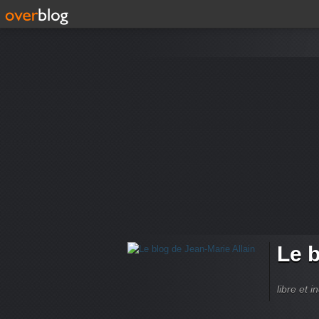
Le b
libre et 