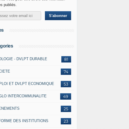
es publiés.
es
gories
OLOGIE - DVLPT DURABLE
81
CIETE
74
PLOI ET DVLPT ECONOMIQUE
53
GLO INTERCOMMUNALITE
49
ENEMENTS
25
FORME DES INSTITUTIONS
23