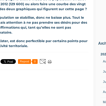
e 2012 (129 600) ou alors faire une courbe des vingt
des deux graphiques qui figurent sur cette page ?
lation se stabilise, donc ne baisse plus. Tout le
ais attention à ne pas prendre ses désirs pour des
affirmations qui, tant qu’elles ne sont pas
natoire.
ster, est donc perfectible par certains points pour
Arch
vité territoriale.
20
A
Repost
0
Ju
Ju
Av
M