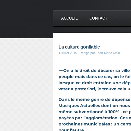
ACCUEIL
CONTACT
La culture gonflable
1 Juillet 2015
, Rédigé par Jean-Marie Allain
~~On a le droit de décorer sa ville
peuple mais dans ce cas, on le fai
lorsque ce droit entraîne une d
voter a posteriori, je trouve cela 
Dans le même genre de dépense su
Musiques Actuelles dont on nous 
même subventionné à 100% , ce p
payées par l’agglomération. Ces m
prochaines municipales : un cent
pour l’autre…