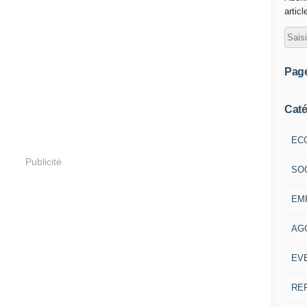
articl
Pag
Caté
EC
Publicité
SO
EM
AG
EV
RE