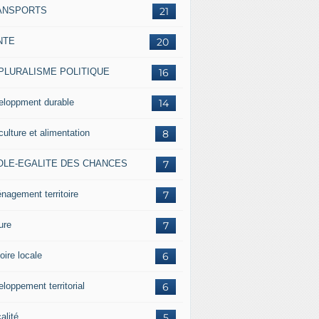
ANSPORTS
21
NTE
20
 PLURALISME POLITIQUE
16
eloppment durable
14
culture et alimentation
8
OLE-EGALITE DES CHANCES
7
nagement territoire
7
ure
7
oire locale
6
loppement territorial
6
alité
5