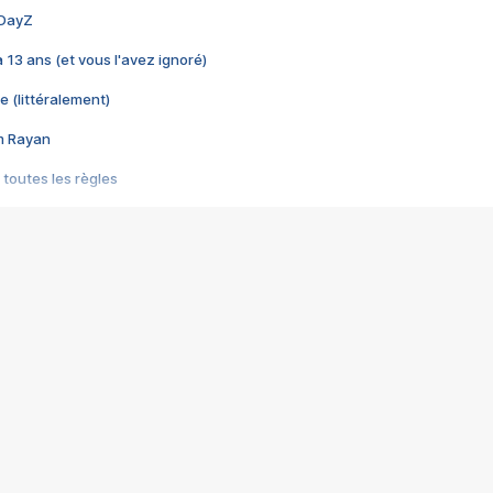
 DayZ
 a 13 ans (et vous l'avez ignoré)
e (littéralement)
im Rayan
 toutes les règles
s les jeux vidéo
us choquant de Rockstar ? - Le scandale BULLY
e plus moche de Steam
du RÊVE tourne au CAUCHEMAR
pendant 8 heures
it… à tort
umiliés par un jeu vidéo