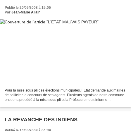
Publié le 20/05/2008 à 15:05
Par
Jean-Marie Allain
Pour la mise sous pli des élections municipales, l¹Etat demande aux mairies
de solliciter le concours de ses agents. Plusieurs agents de notre commune
ont donc procédé à la mise sous pli et la Préfecture nous informe
aujourd¹hui qu¹elle ne pourra payer...
LA REVANCHE DES INDIENS
Publié le 14/05/2008 à 04:39