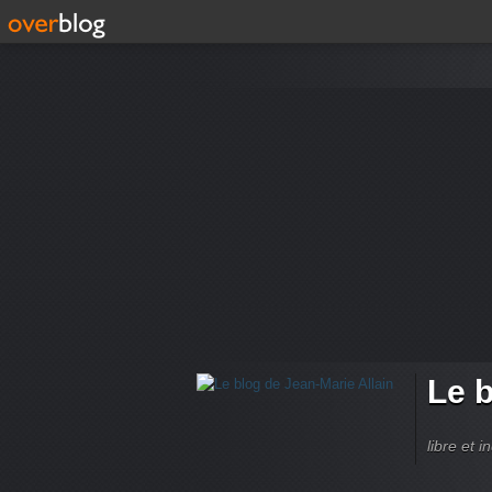
Le b
libre et 