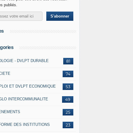
es publiés.
es
gories
OLOGIE - DVLPT DURABLE
81
CIETE
74
PLOI ET DVLPT ECONOMIQUE
53
GLO INTERCOMMUNALITE
49
ENEMENTS
25
FORME DES INSTITUTIONS
23