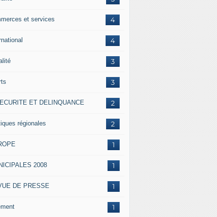
merces et services
4
rnational
4
alité
3
rts
3
SECURITE ET DELINQUANCE
2
tiques régionales
2
ROPE
1
ICIPALES 2008
1
VUE DE PRESSE
1
ement
1