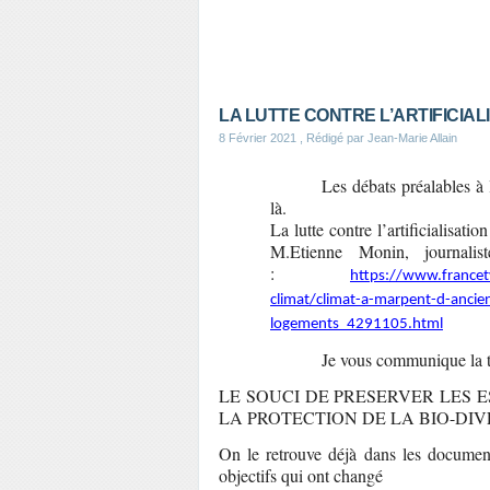
LA LUTTE CONTRE L’ARTIFICIAL
8 Février 2021
, Rédigé par Jean-Marie Allain
Les débats préalables à l
là.
La lutte contre l’artificialisat
M.Etienne Monin, journalis
:
https://www.francet
climat/climat-a-marpent-d-ancienn
logements_4291105.html
Je vous communique la 
LE SOUCI DE PRESERVER LES E
LA PROTECTION DE LA BIO-DIV
On le retrouve déjà dans les document
objectifs qui ont changé