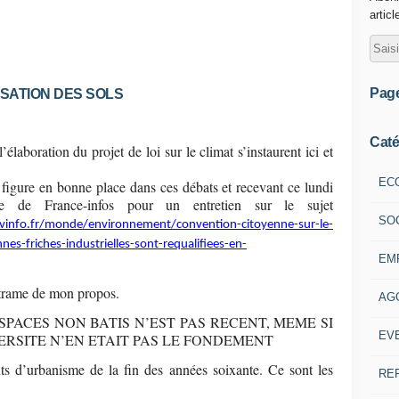
articl
Pag
ISATION DES SOLS
Caté
’élaboration du projet de loi sur le climat s’instaurent ici et
EC
ion figure en bonne place dans ces débats et recevant ce lundi
te de France-infos pour un entretien sur le sujet
SO
vinfo.fr/monde/environnement/convention-citoyenne-sur-le-
es-friches-industrielles-sont-requalifiees-en-
EM
trame de mon propos.
AG
SPACES NON BATIS N’EST PAS RECENT, MEME SI
EV
ERSITE N’EN ETAIT PAS LE FONDEMENT
s d’urbanisme de la fin des années soixante. Ce sont les
RE