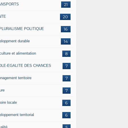
ANSPORTS
21
NTE
20
 PLURALISME POLITIQUE
16
eloppment durable
14
culture et alimentation
8
OLE-EGALITE DES CHANCES
7
nagement territoire
7
ure
7
oire locale
6
loppement territorial
6
alité
5