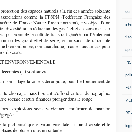
 protection des espaces naturels à la fin des années soixante
com
s associations comme la FFSPN (Fédération Française des
ancêtre de France Nature Environnement), ces objectifs ne
inte
io- diversité ou la réduction des gaz à effet de serre mais sur
est par exemple le coût de transport généré par l’étalement
fisc
tion ou les gaz à effet de serre) et un souci de rationalité
ine bien ordonnée, non anarchique) mais en aucun cas pour
spo
io- diversité.
 ET ENVIRONNEMENTALE
IN
décennies qui vont suivre.
poli
an son sillage la crise sidérurgique, puis l’effondrement de
EU
 le chômage massif voient s’effondrer leur démographie,
carité sociale et leurs finances plonger dans le rouge.
MUN
mières explosions sociales viennent confirmer de manière
RE
ségrégée.
 la problématique environnementale, la bio-diversité et le
log
places de plus en plus importantes.