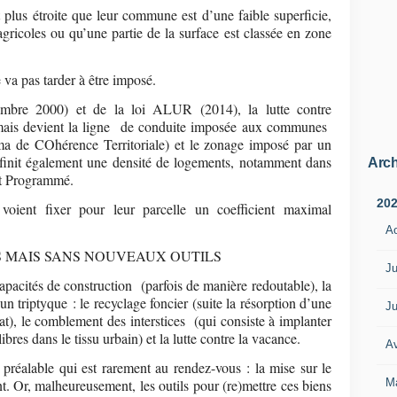
plus étroite que leur commune est d’une faible superficie,
agricoles ou qu’une partie de la surface est classée en zone
e va pas tarder à être imposé.
mbre 2000) et de la loi ALUR (2014), la lutte contre
ix mais devient la ligne de conduite imposée aux communes
a de COhérence Territoriale) et le zonage imposé par un
init également une densité de logements, notamment dans
Arch
t Programmé.
20
 voient fixer pour leur parcelle un coefficient maximal
A
 MAIS SANS NOUVEAUX OUTILS
Ju
apacités de construction (parfois de manière redoutable), la
n triptyque : le recyclage foncier (suite la résorption d’une
Ju
tat), le comblement des interstices (qui consiste à implanter
bres dans le tissu urbain) et la lutte contre la vacance.
Av
 préalable qui est rarement au rendez-vous : la mise sur le
M
t. Or, malheureusement, les outils pour (re)mettre ces biens