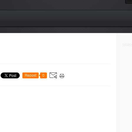
Repost
0