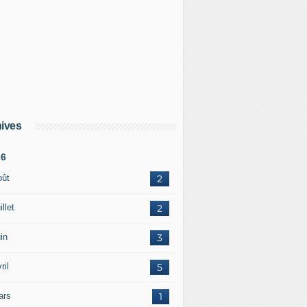
ives
26
oût
2
illet
2
in
3
ril
5
ars
1