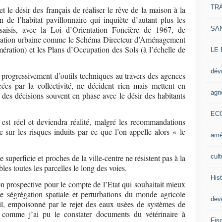
TR
t le désir des français de réaliser le rêve de la maison à la
 de l’habitat pavillonnaire qui inquiète d’autant plus les
ssaisis, avec la Loi d’Orientation Foncière de 1967, de
SA
fication urbaine comme le Schéma Directeur d’Aménagement
ération) et les Plans d’Occupation des Sols (à l’échelle de
LE
dév
progressivement d’outils techniques au travers des agences
cées par la collectivité, ne décident rien mais mettent en
agri
, des décisions souvent en phase avec le désir des habitants
EC
 est réel et deviendra réalité, malgré les recommandations
se sur les risques induits par ce que l’on appelle alors « le
amé
cult
uperficie et proches de la ville-centre ne résistent pas à la
bles toutes les parcelles le long des voies.
Hist
n prospective pour le compte de l’Etat qui souhaitait mieux
e ségrégation spatiale et perturbations du monde agricole
deve
ail, empoisonné par le rejet des eaux usées de systèmes de
s comme j’ai pu le constater documents du vétérinaire à
Fisc