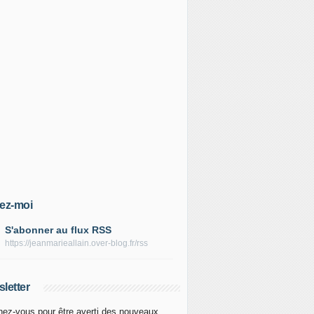
ez-moi
S'abonner au flux RSS
https://jeanmarieallain.over-blog.fr/rss
letter
ez-vous pour être averti des nouveaux