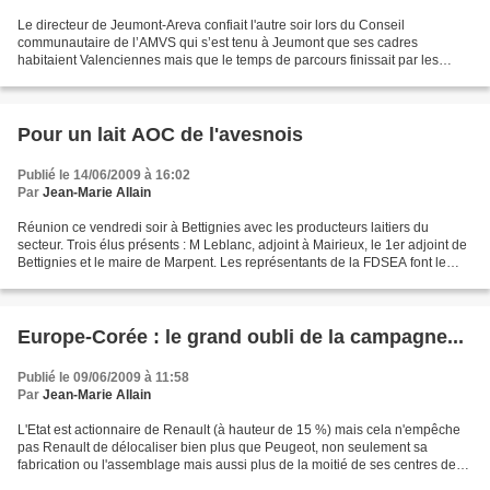
Le directeur de Jeumont-Areva confiait l'autre soir lors du Conseil
communautaire de l’AMVS qui s’est tenu à Jeumont que ses cadres
habitaient Valenciennes mais que le temps de parcours finissait par les
pousser à chercher du travail dans une autre région....
Pour un lait AOC de l'avesnois
Publié le 14/06/2009 à 16:02
Par
Jean-Marie Allain
Réunion ce vendredi soir à Bettignies avec les producteurs laitiers du
secteur. Trois élus présents : M Leblanc, adjoint à Mairieux, le 1er adjoint de
Bettignies et le maire de Marpent. Les représentants de la FDSEA font le
bilan des négociations avec...
Europe-Corée : le grand oubli de la campagne...
Publié le 09/06/2009 à 11:58
Par
Jean-Marie Allain
L'Etat est actionnaire de Renault (à hauteur de 15 %) mais cela n'empêche
pas Renault de délocaliser bien plus que Peugeot, non seulement sa
fabrication ou l'assemblage mais aussi plus de la moitié de ses centres de
recherche. PSA produit encore la moitié...