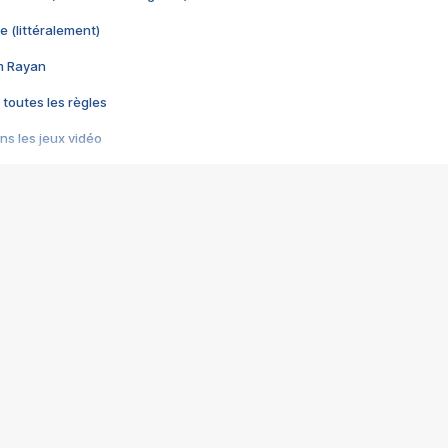
e (littéralement)
im Rayan
 toutes les règles
s les jeux vidéo
us choquant de Rockstar ? - Le scandale BULLY
e plus moche de Steam
du RÊVE tourne au CAUCHEMAR
pendant 8 heures
it… à tort
umiliés par un jeu vidéo
ire - Final Fantasy 8
ti un empire - Age of Empires