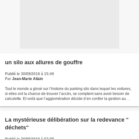
un silo aux allures de gouffre
Publié le 30/09/2016 à 15:49
Par
Jean-Marie Allain
Tout le monde a glosé sur l’histoire du parking silo dans lequel les voitures,
si elles ont la chance de trouver l’accès, se comptent sans avoir besoin de
calculette. Et voilà que l’agglomération décide d’en confier la gestion au
Syndicat Mixte des Transports...
La mystérieuse délibération sur la redevance "
déchets"