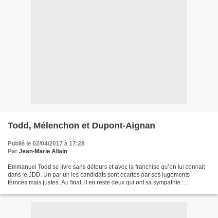
Todd, Mélenchon et Dupont-Aignan
Publié le 02/04/2017 à 17:28
Par
Jean-Marie Allain
Emmanuel Todd se livre sans détours et avec la franchise qu’on lui connait
dans le JDD. Un par un les candidats sont écartés par ses jugements
féroces mais justes. Au final, il en reste deux qui ont sa sympathie :
Mélenchon et Dupont-Aignan. Mais, il...