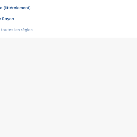
e (littéralement)
im Rayan
 toutes les règles
s les jeux vidéo
us choquant de Rockstar ? - Le scandale BULLY
e plus moche de Steam
du RÊVE tourne au CAUCHEMAR
pendant 8 heures
it… à tort
umiliés par un jeu vidéo
ire - Final Fantasy 8
ti un empire - Age of Empires