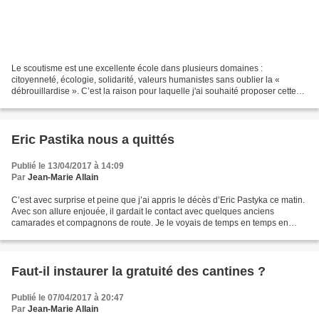
Le scoutisme est une excellente école dans plusieurs domaines :
citoyenneté, écologie, solidarité, valeurs humanistes sans oublier la «
débrouillardise ». C’est la raison pour laquelle j'ai souhaité proposer cette
activité aux jeunes marpentois. Dans...
Eric Pastika nous a quittés
Publié le 13/04/2017 à 14:09
Par
Jean-Marie Allain
C’est avec surprise et peine que j’ai appris le décès d’Eric Pastyka ce matin.
Avec son allure enjouée, il gardait le contact avec quelques anciens
camarades et compagnons de route. Je le voyais de temps en temps en
mairie où nous confrontions nos points...
Faut-il instaurer la gratuité des cantines ?
Publié le 07/04/2017 à 20:47
Par
Jean-Marie Allain