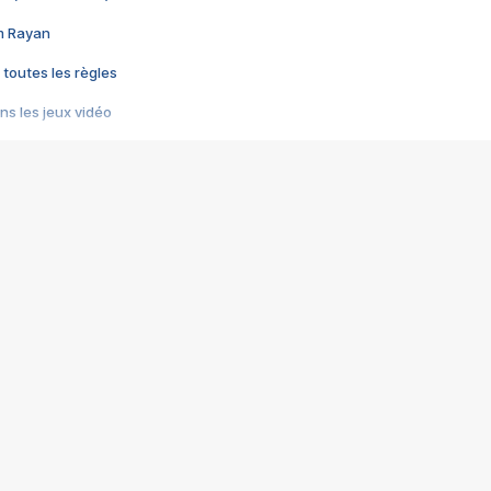
im Rayan
 toutes les règles
s les jeux vidéo
us choquant de Rockstar ? - Le scandale BULLY
e plus moche de Steam
du RÊVE tourne au CAUCHEMAR
pendant 8 heures
it… à tort
umiliés par un jeu vidéo
ire - Final Fantasy 8
ti un empire - Age of Empires
story DOFUS