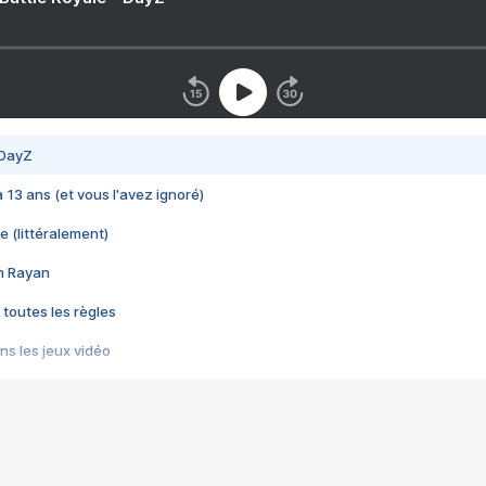
 DayZ
 a 13 ans (et vous l'avez ignoré)
e (littéralement)
im Rayan
 toutes les règles
s les jeux vidéo
us choquant de Rockstar ? - Le scandale BULLY
e plus moche de Steam
du RÊVE tourne au CAUCHEMAR