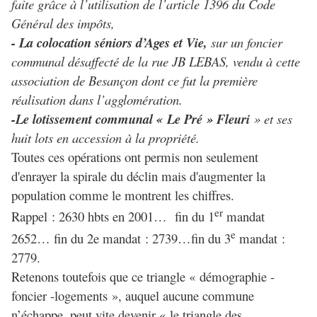
faite grâce à l’utilisation de l’article 1396 du Code
Général des impôts,
- La colocation séniors d’Ages et Vie,
sur un foncier
communal désaffecté de la rue JB LEBAS, vendu à cette
association de Besançon dont ce fut la première
réalisation dans l’agglomération.
-Le lotissement communal « Le Pré » Fleuri
» et ses
huit lots en accession à la propriété.
Toutes ces opérations ont permis non seulement
d'enrayer la spirale du déclin mais d'augmenter la
population comme le montrent les chiffres.
er
Rappel : 2630 hbts en 2001… fin du 1
mandat
e
2652… fin du 2e mandat : 2739…fin du 3
mandat :
2779.
Retenons toutefois que ce triangle « démographie -
foncier -logements », auquel aucune commune
n’échappe, peut vite devenir « le triangle des