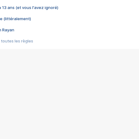
 a 13 ans (et vous l'avez ignoré)
e (littéralement)
im Rayan
 toutes les règles
s les jeux vidéo
us choquant de Rockstar ? - Le scandale BULLY
e plus moche de Steam
du RÊVE tourne au CAUCHEMAR
pendant 8 heures
it… à tort
umiliés par un jeu vidéo
ire - Final Fantasy 8