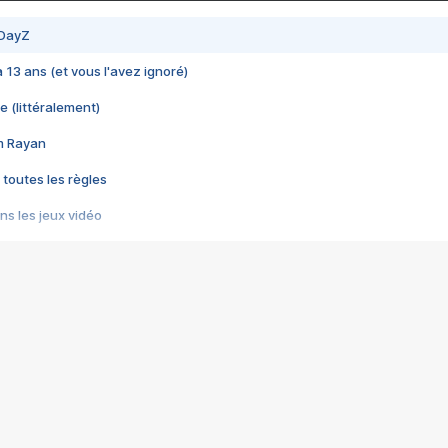
 DayZ
 a 13 ans (et vous l'avez ignoré)
e (littéralement)
im Rayan
 toutes les règles
s les jeux vidéo
us choquant de Rockstar ? - Le scandale BULLY
e plus moche de Steam
du RÊVE tourne au CAUCHEMAR
pendant 8 heures
it… à tort
umiliés par un jeu vidéo