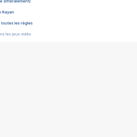
e (littéralement)
im Rayan
 toutes les règles
s les jeux vidéo
us choquant de Rockstar ? - Le scandale BULLY
e plus moche de Steam
du RÊVE tourne au CAUCHEMAR
pendant 8 heures
it… à tort
umiliés par un jeu vidéo
ire - Final Fantasy 8
ti un empire - Age of Empires
story DOFUS