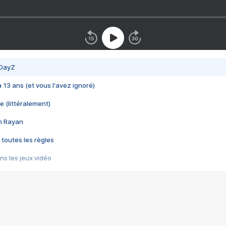
 DayZ
 a 13 ans (et vous l'avez ignoré)
e (littéralement)
im Rayan
 toutes les règles
s les jeux vidéo
us choquant de Rockstar ? - Le scandale BULLY
e plus moche de Steam
du RÊVE tourne au CAUCHEMAR