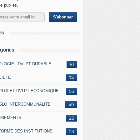
es publiés.
es
gories
OLOGIE - DVLPT DURABLE
81
CIETE
74
PLOI ET DVLPT ECONOMIQUE
53
GLO INTERCOMMUNALITE
49
ENEMENTS
25
FORME DES INSTITUTIONS
23