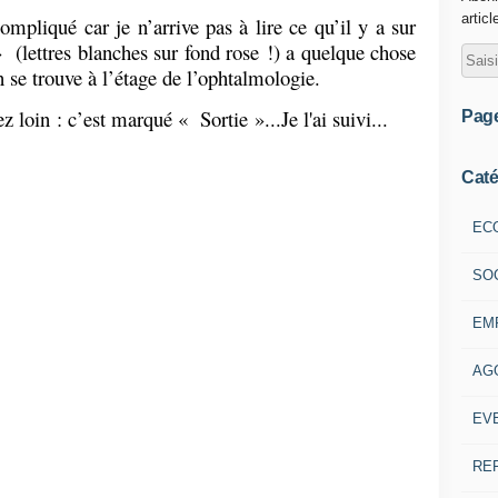
articl
ompliqué car je n’arrive pas à lire ce qu’il y a sur
 »
(lettres blanches sur fond rose !) a quelque chose
 se trouve à l’étage de l’ophtalmologie.
z loin : c’est marqué « Sortie »...Je l'ai suivi...
Pag
Caté
EC
SO
EM
AG
EV
RE