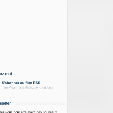
ez-moi
S'abonner au flux RSS
https://jeanmarieallain.over-blog.fr/rss
letter
ez-vous pour être averti des nouveaux