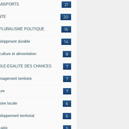
ANSPORTS
21
NTE
20
 PLURALISME POLITIQUE
16
eloppment durable
14
culture et alimentation
8
OLE-EGALITE DES CHANCES
7
nagement territoire
7
ure
7
oire locale
6
loppement territorial
6
alité
5