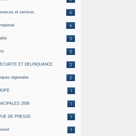
merces et services
4
rnational
4
alité
3
rts
3
SECURITE ET DELINQUANCE
2
tiques régionales
2
ROPE
1
ICIPALES 2008
1
VUE DE PRESSE
1
ement
1