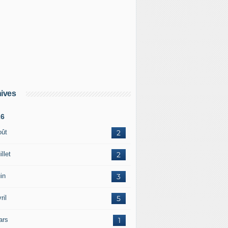
ives
26
oût
2
illet
2
in
3
ril
5
ars
1