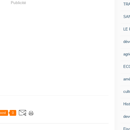
Publicité
TR
SA
LE
dév
agri
EC
amé
cult
Hist
post
0
deve
Fisc