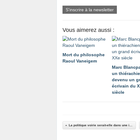
S'inscrire à la newsletter
Vous aimerez aussi :
Mort du philosophe
Raoul Vaneigem
Marc Blancpa
un thiérachi
devenu un g
écrivain du 
siècle
La politique voirie serait-elle dans une impasse ?