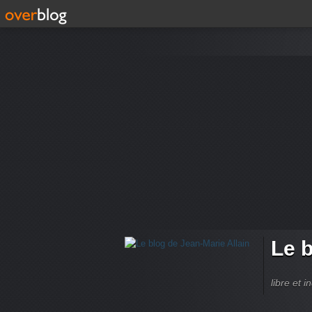
Le b
libre et 