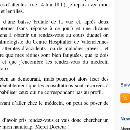
ées d’attentes
(de 14 h à 18 h), je repars avec mon
t lentilles.
 d’une baisse brutale de la vue et, après deux
ternet (sans réponse à ce jour) et une dizaine
viens à obtenir un rendez-vous au cours duquel on
lmologiste du Centre Hospitalier de Valenciennes
s atteintes d’accidents
ou de maladies graves... et
e que mes rétines sont bien fatiguées, que je dois
l et que j’encombre les rendez-vous du médecin
caux.
 bien au demeurant, mais pourquoi alors fixer des
réalablement que les consultations sont réservées à
Suiv
lpabiliser ceux qui ne correspondant pas au profil.
 avant d’aller chez le médecin, on peut se poser de
 d’avoir pris rendez-vous et vais donc chercher un
News
vre mon handicap. Merci Docteur !
Abonn