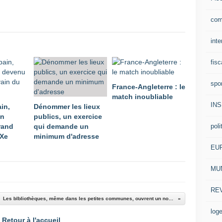
com
inte
fisc
spo
France-Angleterre : le
match inoubliable
IN
in,
Dénommer les lieux
en
publics, un exercice
poli
rand
qui demande un
XXe
minimum d'adresse
EU
MUN
RE
Les blbliothèques, même dans les petites communes, ouvrent un nouveau chapitre
log
Retour à l'accueil