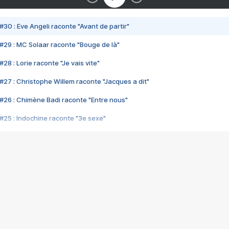
#30 : Eve Angeli raconte "Avant de partir"
#29 : MC Solaar raconte "Bouge de là"
28 : Lorie raconte "Je vais vite"
#27 : Christophe Willem raconte "Jacques a dit"
#26 : Chimène Badi raconte "Entre nous"
#25 : Indochine raconte "3e sexe"
#24 : Zaho raconte "C'est chelou"
#23 : Patrick Bruel raconte "Au café des délices"
#22 : Kyo raconte "Le chemin"
#21 : Nolwenn Leroy raconte "Cassé"
#20 : Patrick Hernandez raconte "Born to be alive"
#19 : Lorie raconte "Près de moi"