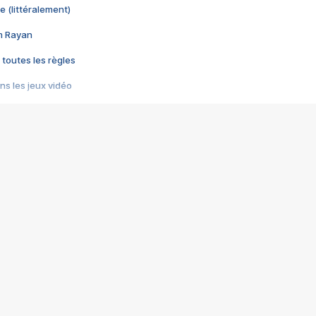
e (littéralement)
im Rayan
 toutes les règles
s les jeux vidéo
us choquant de Rockstar ? - Le scandale BULLY
e plus moche de Steam
du RÊVE tourne au CAUCHEMAR
pendant 8 heures
it… à tort
umiliés par un jeu vidéo
ire - Final Fantasy 8
ti un empire - Age of Empires
story DOFUS