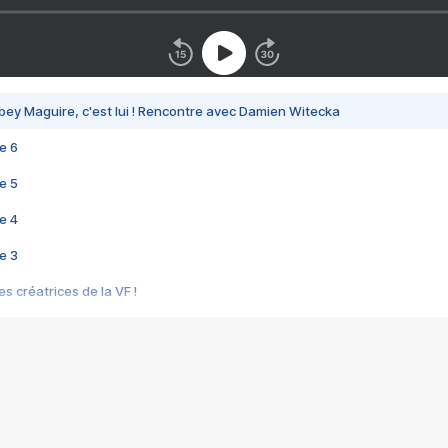
bey Maguire, c'est lui ! Rencontre avec Damien Witecka
e 6
e 5
e 4
e 3
s créatrices de la VF !
e 2
e 1
e Mektoub My Love arrive enfin ! Rencontre avec Shaïn Boumedine et Sal
i : après Toni en famille