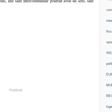
ins, une salle intercommunale pourrait avoir un sens, sauf
com
inte
fisc
spo
IN
poli
EU
MUN
Publicité
RE
log