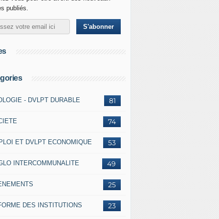
es publiés.
es
gories
OLOGIE - DVLPT DURABLE
81
CIETE
74
PLOI ET DVLPT ECONOMIQUE
53
GLO INTERCOMMUNALITE
49
ENEMENTS
25
FORME DES INSTITUTIONS
23