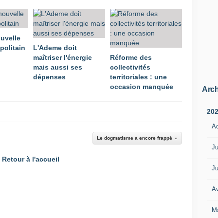
uvelle
politain
L'Ademe doit
maîtriser l'énergie
Réforme des
mais aussi ses
collectivités
dépenses
territoriales : une
occasion manquée
Arch
20
A
Le dogmatisme a encore frappé
Ju
Retour à l'accueil
Ju
Av
M