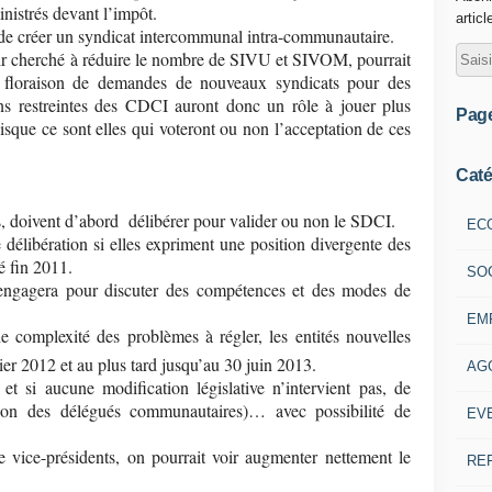
inistrés devant l’impôt.
articl
n de créer un syndicat intercommunal intra-communautaire.
voir cherché à réduire le nombre de SIVU et SIVOM, pourrait
 floraison de demandes de nouveaux syndicats pour des
ns restreintes des CDCI auront donc un rôle à jouer plus
Pag
isque ce sont elles qui voteront ou non l’acceptation de ces
Caté
, doivent d’abord délibérer pour valider ou non le SDCI.
EC
délibération si elles expriment une position divergente des
é fin 2011.
SO
’engagera pour discuter des compétences et des modes de
EM
e complexité des problèmes à régler, les entités nouvelles
er 2012 et au plus tard jusqu’au 30 juin 2013.
AG
et si aucune modification législative n’intervient pas, de
tion des délégués communautaires)… avec possibilité de
EV
e vice-présidents, on pourrait voir augmenter nettement le
RE