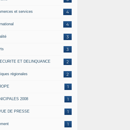
merces et services
4
rnational
4
alité
3
rts
3
SECURITE ET DELINQUANCE
2
tiques régionales
2
ROPE
1
ICIPALES 2008
1
VUE DE PRESSE
1
ement
1