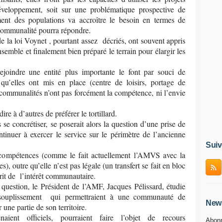
éveloppement, soit sur une problématique prospective de
ment des populations va accroître le besoin en termes de
rcommunalité pourra répondre.
 la loi Voynet , pourtant assez décriés, ont souvent appris
nsemble et finalement bien préparé le terrain pour élargir les
ejoindre une entité plus importante le font par souci de
qu’elles ont mis en place (centre de loisirs, portage de
rcommunalités n’ont pas forcément la compétence, ni l’envie
re à d’autres de préférer le tortillard.
 se concrétiser, se poserait alors la question d’une prise de
tinuer à exercer le service sur le périmètre de l’ancienne
Suiv
s compétences (comme le fait actuellement l’AMVS avec la
, outre qu’elle n’est pas légale (un transfert se fait en bloc
prit de l’intérêt communautaire.
 question, le Président de l’AMF, Jacques Pélissard, étudie
ssouplissement qui permettraient à une communauté de
News
une partie de son territoire.
aient officiels, pourraient faire l’objet de recours
Abonn