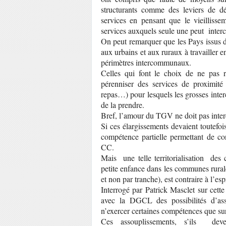
structurants comme des leviers de d
services en pensant que le vieillisse
services auxquels seule une peut inte
On peut remarquer que les Pays issus de
aux urbains et aux ruraux à travailler e
périmètres intercommunaux.
Celles qui font le choix de ne pas r
pérenniser des services de proximité 
repas…) pour lesquels les grosses inte
de la prendre.
Bref, l’amour du TGV ne doit pas interdi
Si ces élargissements devaient toutefois
compétence partielle permettant de con
CC.
Mais une telle territorialisation de
petite enfance dans les communes rurales)
et non par tranche), est contraire à l’es
Interrogé par Patrick Masclet sur cette
avec la DGCL des possibilités d’a
n’exercer certaines compétences que sur 
Ces assouplissements, s’ils deven