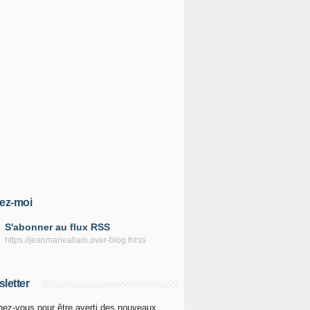
ez-moi
S'abonner au flux RSS
https://jeanmarieallain.over-blog.fr/rss
letter
ez-vous pour être averti des nouveaux