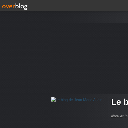
Le b
libre et 