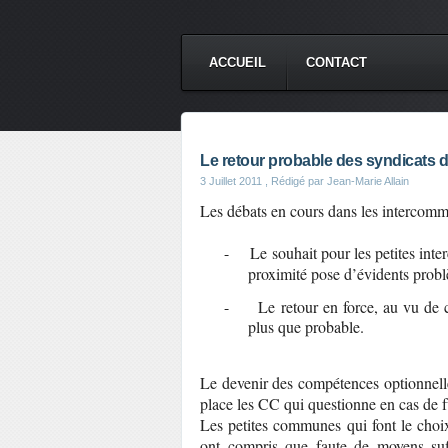
ACCUEIL
CONTACT
Le retour probable des syndicats
3 Juillet 2011
, Rédigé par Jean-Marie Allain
Les débats en cours dans les intercomm
-
Le souhait pour les petites int
proximité pose d’évidents probl
-
Le retour en force, au vu de
plus que probable.
Le devenir des compétences optionnelles
place les CC qui questionne en cas de f
Les petites communes qui font le choix 
ont compris que faute de moyens suffis