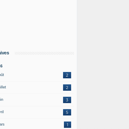
ives
26
oût
2
illet
2
in
3
ril
5
ars
1