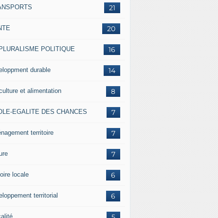
ANSPORTS
21
NTE
20
 PLURALISME POLITIQUE
16
eloppment durable
14
culture et alimentation
8
OLE-EGALITE DES CHANCES
7
nagement territoire
7
ure
7
oire locale
6
loppement territorial
6
alité
5