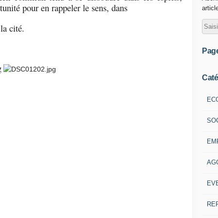
tunité pour en rappeler le sens, dans
articl
a cité.
Pag
Caté
EC
SO
EM
AG
EV
RE