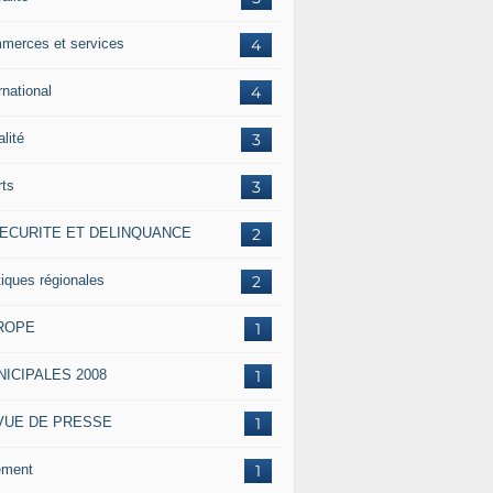
merces et services
4
rnational
4
alité
3
rts
3
SECURITE ET DELINQUANCE
2
tiques régionales
2
ROPE
1
ICIPALES 2008
1
VUE DE PRESSE
1
ement
1