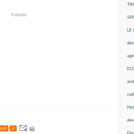
TR
Publicité
SA
LE
dév
agri
EC
amé
cult
Hist
deve
post
0
Fisc