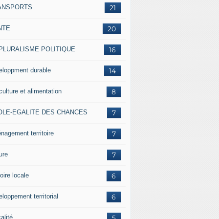
ANSPORTS
21
NTE
20
 PLURALISME POLITIQUE
16
eloppment durable
14
culture et alimentation
8
OLE-EGALITE DES CHANCES
7
nagement territoire
7
ure
7
oire locale
6
loppement territorial
6
alité
5