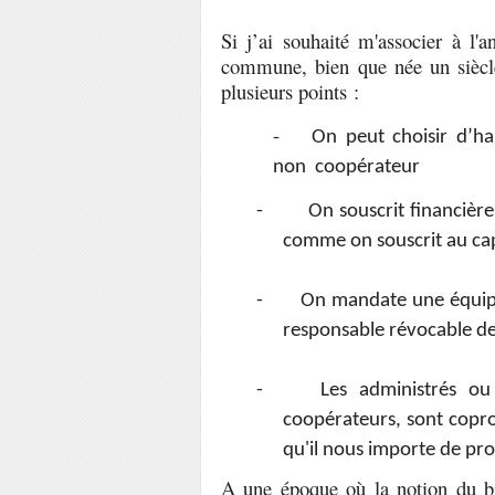
Si j’ai souhaité m'associer à l'
commune, bien que née un siècle 
plusieurs points :
-
On peut choisir d’h
non coopérateur
-
On souscrit financiè
comme on souscrit au cap
-
On mandate une équip
responsable révocable de
-
Les administrés o
coopérateurs, sont copr
qu'il nous importe de pro
A une époque où la notion du bi