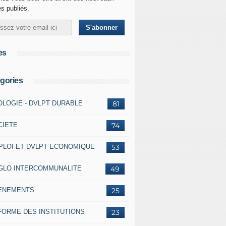
es publiés.
es
gories
OLOGIE - DVLPT DURABLE
81
CIETE
74
PLOI ET DVLPT ECONOMIQUE
53
GLO INTERCOMMUNALITE
49
ENEMENTS
25
FORME DES INSTITUTIONS
23