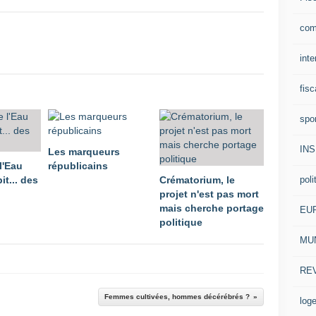
com
inte
fisc
spo
IN
Les marqueurs
l'Eau
républicains
poli
it... des
Crématorium, le
projet n'est pas mort
mais cherche portage
EU
politique
MUN
RE
Femmes cultivées, hommes décérébrés ?
log