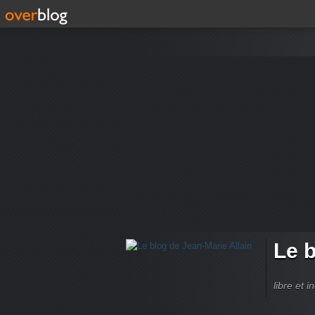
Le b
libre et 