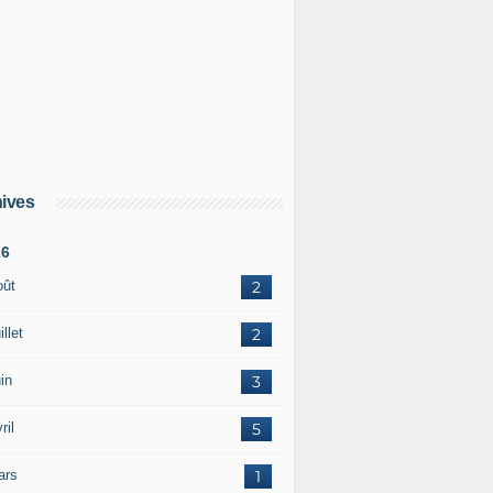
ives
26
oût
2
illet
2
in
3
ril
5
ars
1