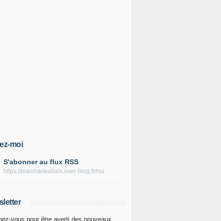
ez-moi
S'abonner au flux RSS
https://jeanmarieallain.over-blog.fr/rss
letter
ez-vous pour être averti des nouveaux