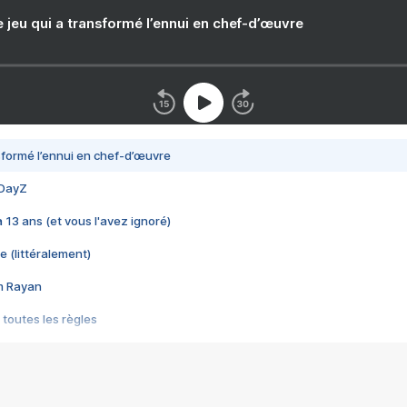
e jeu qui a transformé l’ennui en chef-d’œuvre
nsformé l’ennui en chef-d’œuvre
 DayZ
 a 13 ans (et vous l'avez ignoré)
e (littéralement)
im Rayan
 toutes les règles
s les jeux vidéo
us choquant de Rockstar ? - Le scandale BULLY