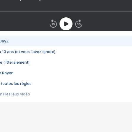
 DayZ
 a 13 ans (et vous l'avez ignoré)
e (littéralement)
im Rayan
 toutes les règles
s les jeux vidéo
us choquant de Rockstar ? - Le scandale BULLY
e plus moche de Steam
du RÊVE tourne au CAUCHEMAR