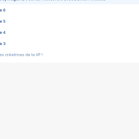
e 6
e 5
e 4
e 3
s créatrices de la VF !
e 2
e 1
e Mektoub My Love arrive enfin ! Rencontre avec Shaïn Boumedine et Sal
i : après Toni en famille
elle réalise le bouleversant Dites lui que je l'aime
ais ! Rencontre autour de Vie privée de Rebecca Zlotowski
 de Marguerite, Grave... Rencontre avec Ella Rumpf