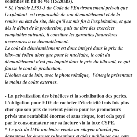
éoliennes en fin de vie (15/20ans).
* Si, l’article L553-3 du Code de l’Environnement prévoit que
l'exploitant
est responsable de son démantèlement et de la
remise en état du site, dès qu'il est mis fin à l'exploitation, et que
dès le début de la production, puis au titre des exercices
comptables suivants, il constitue les garanties financières
nécessaires à ce démantèlement.
Le coût du déméantèlement est donc intégré dans le prix du
kilowatt éolien alors que
pour le nucléaire, le coût du
démantèlement n’est pas imputé dans le prix du kilowatt, ce qui
fausse le coût de production.
L’éolien est de loin, avec le photovoltaïque,
l’énergie présentant
le moins de coûts externes.
- La privatisation des bénéfices et la socialisation des pertes.
L’obligation pour EDF de racheter l’électricité trois fois plus
cher que son prix de revient génère pour les promoteurs
privés une rentabilité énorme et sans risque, tout cela payé
par le consommateur sur sa facture via la taxe CSPE.
*
Le prix du kWh nucléaire vendu au citoyen n’inclut pas
davantage les énormes subventions et aides publiques que cette