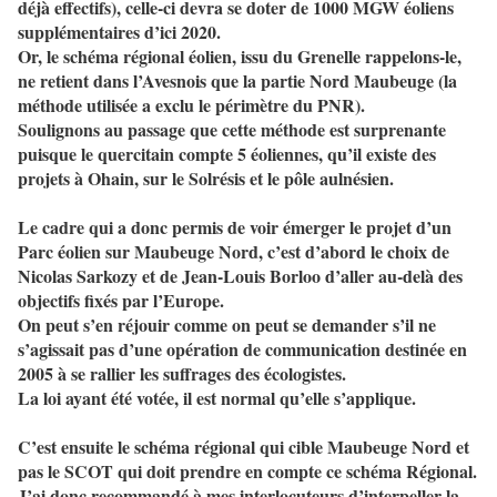
déjà effectifs), celle-ci devra se doter de 1000 MGW éoliens
supplémentaires d’ici 2020.
Or, le schéma régional éolien, issu du Grenelle rappelons-le,
ne retient dans l’Avesnois que la partie Nord Maubeuge (la
méthode utilisée a exclu le périmètre du PNR).
Soulignons au passage que cette méthode est surprenante
puisque le quercitain compte 5 éoliennes, qu’il existe des
projets à Ohain, sur le Solrésis et le pôle aulnésien.
Le cadre qui a donc permis de voir émerger le projet d’un
Parc éolien sur Maubeuge Nord, c’est d’abord le choix de
Nicolas Sarkozy et de Jean-Louis Borloo d’aller au-delà des
objectifs fixés par l’Europe.
On peut s’en réjouir comme on peut se demander s’il ne
s’agissait pas d’une opération de communication destinée en
2005 à se rallier les suffrages des écologistes.
La loi ayant été votée, il est normal qu’elle s’applique.
C’est ensuite le schéma régional qui cible Maubeuge Nord et
pas le SCOT qui doit prendre en compte ce schéma Régional.
J’ai donc recommandé à mes interlocuteurs d’interpeller la