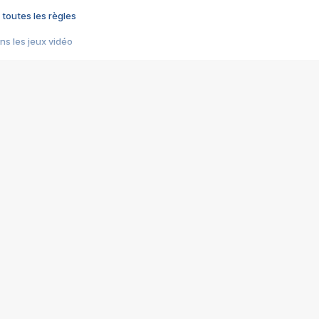
 toutes les règles
s les jeux vidéo
us choquant de Rockstar ? - Le scandale BULLY
e plus moche de Steam
du RÊVE tourne au CAUCHEMAR
pendant 8 heures
it… à tort
umiliés par un jeu vidéo
ire - Final Fantasy 8
ti un empire - Age of Empires
story DOFUS
tard, il crée l'un des pires jeux de tous les temps, MindsEye.