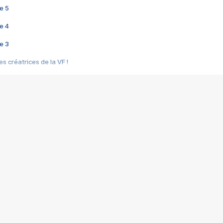
e 5
e 4
e 3
s créatrices de la VF !
e 2
e 1
e Mektoub My Love arrive enfin ! Rencontre avec Shaïn Boumedine et Sal
i : après Toni en famille
elle réalise le bouleversant Dites lui que je l'aime
ais ! Rencontre autour de Vie privée de Rebecca Zlotowski
 de Marguerite, Grave... Rencontre avec Ella Rumpf
 Les Rêveurs, un film intime sur la santé mentale